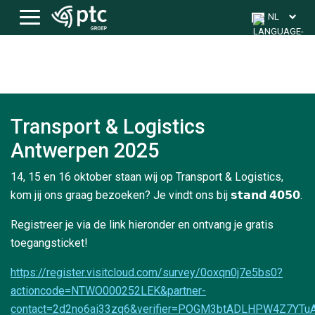
Skip
NL
to
content
>
Transport & Logistics Antwerpen 2025
Transport & Logistics
Antwerpen 2025
14, 15 en 16 oktober staan wij op Transport & Logistics,
kom jij ons graag bezoeken? Je vindt ons bij 𝘀𝘁𝗮𝗻𝗱 𝟰𝟬𝟱𝟬.
Registreer
je via de link hieronder en ontvang je gratis
toegangsticket!
https://register.visitcloud.com/survey/0oxqn0j7e5bs0?
actioncode=NTWO000252LEK&partner-
contact=2d2no6ai33zq6&verifier=POGM3btADLHPW4Z7YTu