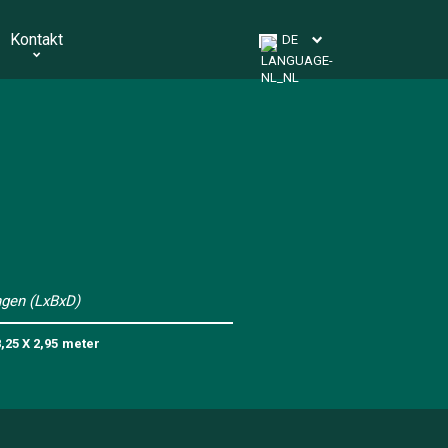
Kontakt
DE
gen (LxBxD)
8,25 X 2,95
meter