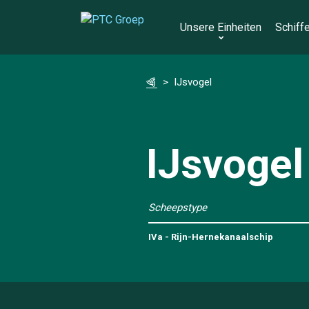
Skip
to
Unsere Einheiten
Schiff
content
>
IJsvogel
IJsvogel
Scheepstype
IVa - Rijn-Hernekanaalschip